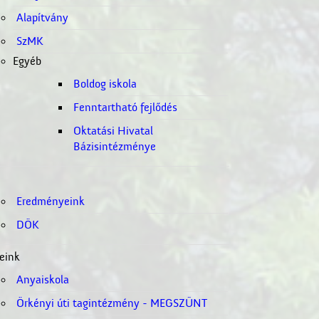
Alapítvány
SzMK
Egyéb
Boldog iskola
Fenntartható fejlődés
Oktatási Hivatal
Bázisintézménye
Eredményeink
DÖK
eink
Anyaiskola
Örkényi úti tagintézmény - MEGSZÜNT