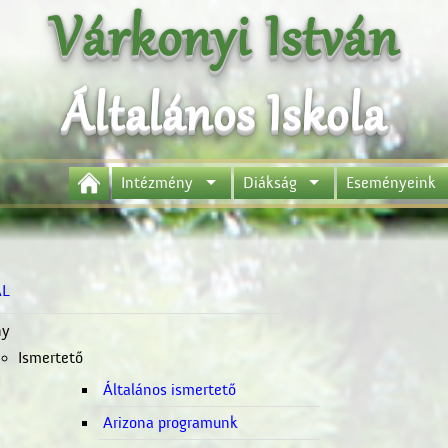
Várkonyi István
Általános Iskola
Intézmény
Diákság
Eseményeink
AL
ny
Ismertető
Általános ismertető
Arizona programunk