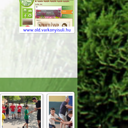
www.old.varkonyisuli.hu