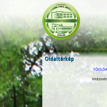
Oldaltérkép
FŐOLD
Intézmé