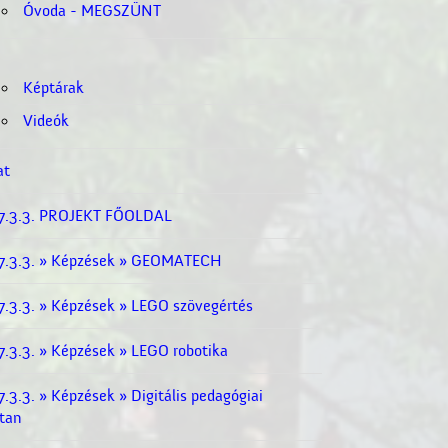
Óvoda - MEGSZÜNT
Képtárak
Videók
at
7.3.3. PROJEKT FŐOLDAL
.3.3. » Képzések » GEOMATECH
.3.3. » Képzések » LEGO szövegértés
.3.3. » Képzések » LEGO robotika
3.3. » Képzések » Digitális pedagógiai
tan