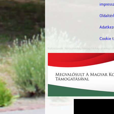
impress
Oldaltér
Adatkeze
Cookie t
Kulcsszavak: honlaptérkép honlap térkép sitemap s