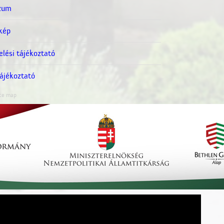
zum
kép
lési tájékoztató
ájékoztató
ite map