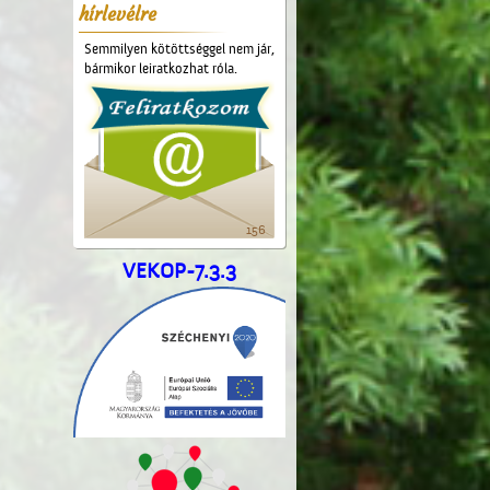
hírlevélre
Semmilyen kötöttséggel nem jár,
bármikor leiratkozhat róla.
156
VEKOP-7.3.3