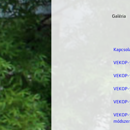
Galéria
Kapcsol
VEKOP-
VEKOP-7
VEKOP-7
VEKOP-7
VEKOP-7.
módszer