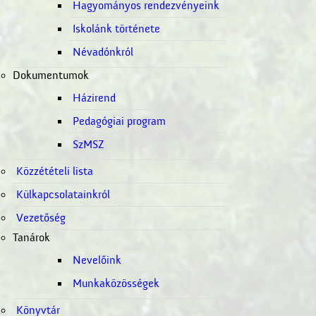
Hagyományos rendezvényeink
Iskolánk története
Névadónkról
Dokumentumok
Házirend
Pedagógiai program
SzMSZ
Közzétételi lista
Külkapcsolatainkról
Vezetőség
Tanárok
Nevelőink
Munkaközösségek
Könyvtár