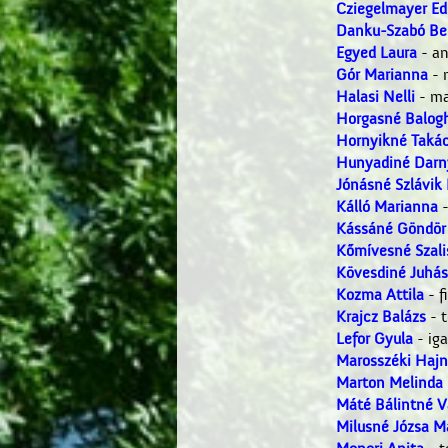
Cziegelmayer Ed
Danku-Szabó Be
Egyed Laura
- an
Gór Marianna
- 
Halasi Nelli
- ma
Horgasné Balog
Hornyikné Takác
Hunyadiné Darn
Jónásné Szlávik
Kálló Marianna
-
Kássáné Göndör
Kőmívesné Szali
Kövesdiné Juhá
Kozma Attila
- f
Krajcz Balázs
- t
Lefor Gyula
- iga
Marosszéki Hajn
Marton Melinda
Máté Bálintné V
Milusné Józsa M