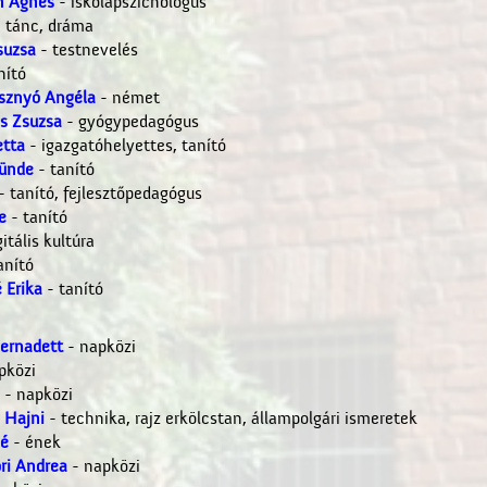
h Ágnes
- iskolapszichológus
 tánc, dráma
suzsa
- testnevelés
nító
sznyó Angéla
- német
s Zsuzsa
- gyógypedagógus
tta
- igazgatóhelyettes, tanító
Tünde
- tanító
- tanító, fejlesztőpedagógus
e
- tanító
itális kultúra
anító
 Erika
- tanító
ernadett
- napközi
pközi
- napközi
 Hajni
- technika, rajz erkölcstan, állampolgári ismeretek
é
- ének
ri Andrea
- napközi