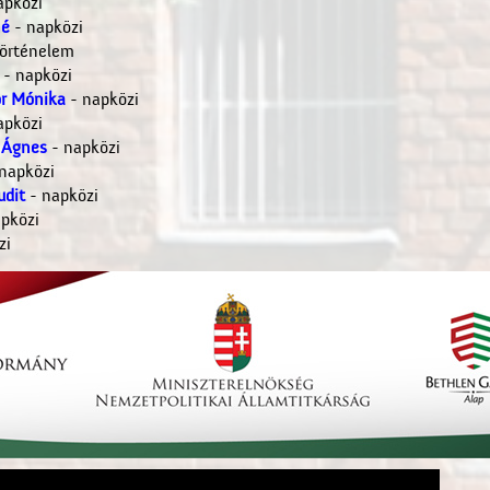
apközi
né
- napközi
örténelem
- napközi
r Mónika
- napközi
apközi
i Ágnes
- napközi
napközi
udit
- napközi
pközi
zi