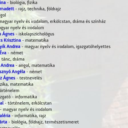
ina
- biológia, fizika
rnadett
- rajz, technika, földrajz
gol
magyar nyelv és irodalom, erkölcstan, dráma és színház
gyar nyelv és irodalom
h Ágnes
- iskolapszichológus
s Krisztina
- matematika
yik Andrea
- magyar nyelv és irodalom, igazgatóhelyettes
 Éva
- német
 tánc, dráma
 Andrea
- angol, matematika
sznyó Angéla
- német
sz Ágnes
- testnevelés
izika, matematika
örténelem
zgató - informatika
al
- történelem, erkölcstan
- magyar nyelv és irodalom
aléria
- informatika, rajz
árta
- biológia, földrajz, természetismeret