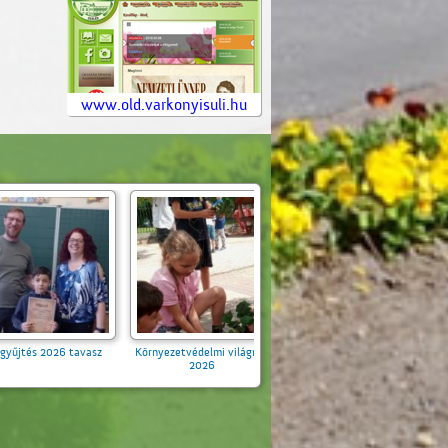
www.old.varkonyisuli.hu
világnap
Nemzeti Összetartozás
Csuda Csikó Tanya Kirándult
Napja 2026
a 4b 2026