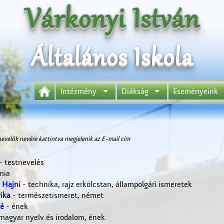
Várkonyi István
Általános Iskola
Intézmény
Diákság
Eseményeink
nevelők nevére kattintva megjelenik az E-mail cím
- testnevelés
mia
 Hajni
- technika, rajz erkölcstan, állampolgári ismeretek
ika
- természetismeret, német
é
- ének
magyar nyelv és irodalom, ének