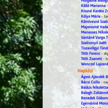
Horgasné Balog
Kálló Marianna
-
Kissné Kardos Z
Kólya Mária
- ta
Kőmívesné Szali
Majorosiné Vada
Manasses Nikole
Sántáné Varga 
Szalisznyó Judit
Tiszavölgyi Tünd
Tóth Ferenc
- dig
Tóth Zsanett
- t
Wenczel Lajosné
Napközi
Ágost Ajándék B
Bácsi Csilla
- na
Balázs Nikoletta
Balogh Zoltánné
Benedek Gáborn
Egerváriné Mono