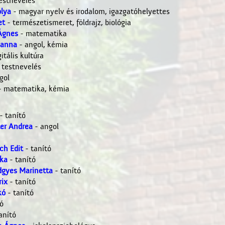
estnevelés
lya
- magyar nyelv és irodalom, igazgatóhelyettes
et
- természetismeret, földrajz, biológia
Ágnes
- matematika
sanna
- angol, kémia
itális kultúra
 testnevelés
gol
 matematika, kémia
- tanító
er Andrea
- angol
ch Edit
- tanító
ka
- tanító
gyes Marinetta
- tanító
rix
- tanító
kó
- tanító
ó
anító