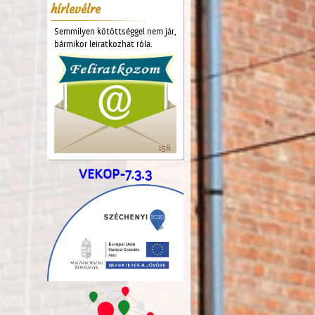
hírlevélre
Semmilyen kötöttséggel nem jár,
bármikor leiratkozhat róla.
156
VEKOP-7.3.3