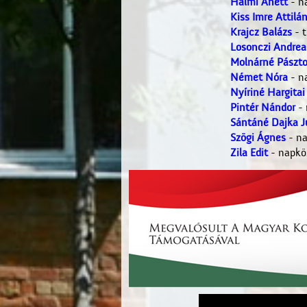
Halmi Anett
- n
Kiss Imre Attilá
Krajcz Balázs
- t
Losonczi Andrea
Molnárné Pászto
Német Nóra
- n
Nyíriné Hargita
Pintér Nándor
- 
Sántáné Dajka J
Szögi Ágnes
- na
Zila Edit
- napkö