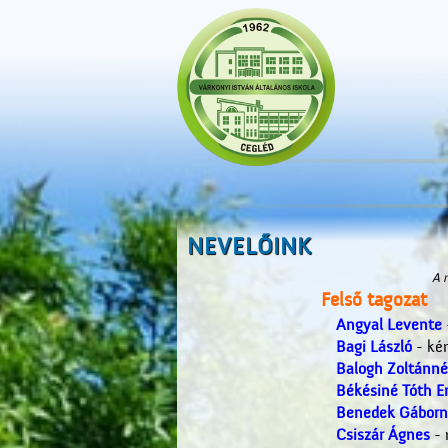
NEVELŐINK
A 
Felső tagozat
Angyal Levente
Bagi László
- ké
Balogh Zoltánné
Békésiné Tóth Er
Benedek Gáborn
Csiszár Ágnes
- 