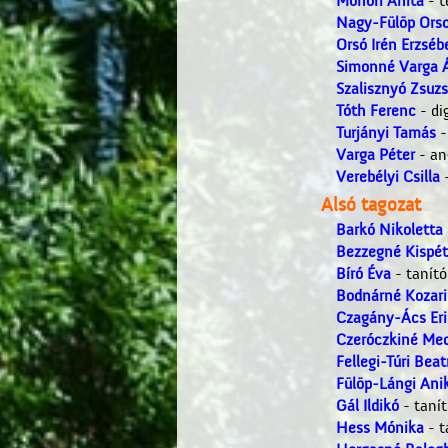
Monori Anita
- t
Nagy-Fülöp Orso
Orsó Irén Erzséb
Simonné Varga 
Szalisznyó Zsuz
Tóth Ferenc
- dig
Turjányi Tamás
-
Varga Péter
- an
Verebélyi Csilla
-
Alsó tagozat
Barkó Nikoletta
Bezzegné Kispét
Bíró Éva
- tanító
Bodnárné Kozari
Czagány-Ács Eri
Czeróczkiné Med
Fellegi-Túri Beat
Fülöp-Lángi Ani
Gál Ildikó
- tanít
Hess Mónika
- t