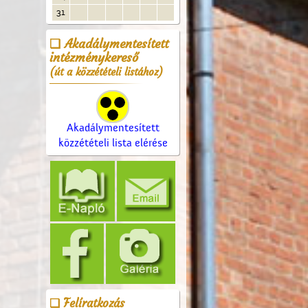
31
Akadálymentesített
intézménykereső
(út a közzétételi listához)
Akadálymentesített
közzétételi lista elérése
Felíratkozás