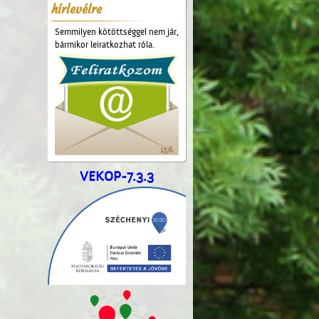
hírlevélre
Semmilyen kötöttséggel nem jár,
bármikor leiratkozhat róla.
156
VEKOP-7.3.3