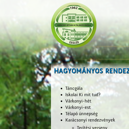
HAGYOMÁNYOS RENDEZ
Táncgála
Iskolai Ki mit tud?
Várkonyi-hét
Várkonyi-est
Télapó ünnepség
Karácsonyi rendezvények
Terítési verseny