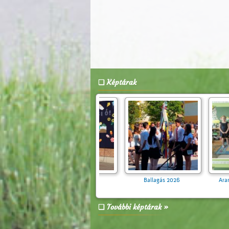
Képtárak
Zebra Suli Program a 4.
Évzáró 2026
évfolyamosoknak
További képtárak »