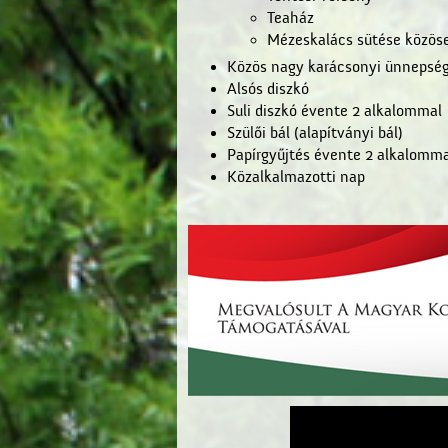
Teaház
Mézeskalács sütése közös
Közös nagy karácsonyi ünnepsé
Alsós diszkó
Suli diszkó évente 2 alkalommal
Szülői bál (alapítványi bál)
Papírgyűjtés évente 2 alkalomma
Közalkalmazotti nap