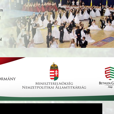
en
g
l