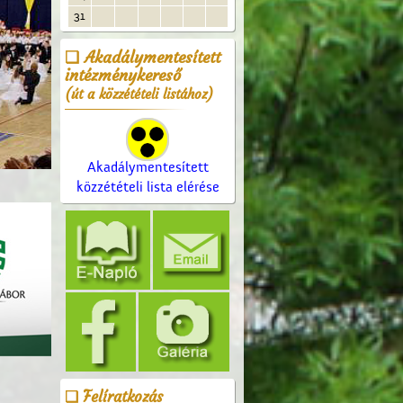
31
Akadálymentesített
intézménykereső
(út a közzétételi listához)
Akadálymentesített
közzétételi lista elérése
Felíratkozás