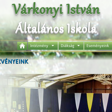
Várkonyi István
Általános Iskola
Intézmény
Diákság
Eseményeink
VÉNYEINK