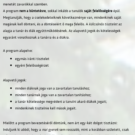
menetét zavarókkal szemben.
A program
nem a büntetésre
, sokkal inkább a tanulók
saját felelősségére
épül.
Megtanulják, hogy a cselekedeteiknek következménye van, mindenkinek saját
magának kell dönteni, és a döntéseiért ő maga felelős. A
kölcsönös tisztelet
az
alapja a tanár és diák együttműködésének. Az alapvető jogok és kötelességek
egyaránt vonatkoznak a tanárra és a diákra.
A program alapelve:
egymás iránti tisztelet
egyéni felelősségérzet
Alapvető jogok:
minden diáknak joga van a zavartalan tanuláshoz;
minden tanárnak joga van a zavartalan tanításhoz;
a tanár kötelessége megvédeni a tanulni akaró diákok jogait;
mindenkinek tisztelnie kell mások jogait.
Mielőtt a program bevezetéséről döntünk, nem árt egy-két dolgot tisztázni:
Induljunk ki abból, hogy a
mai gyerek
sem rosszabb, mint a korábban született, csak