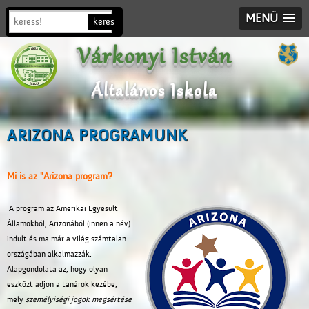
MENÜ
Várkonyi István
Általános Iskola
ARIZONA PROGRAMUNK
Mi is az "Arizona program?
A program az Amerikai Egyesült
Államokból, Arizonából (innen a név)
indult és ma már a világ számtalan
országában alkalmazzák.
Alapgondolata az, hogy olyan
eszközt adjon a tanárok kezébe,
mely
személyiségi jogok megsértése