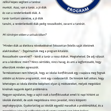
nélkül
képes segíteni a tanórai
munkát. Azaz, van a tanár, a jó diák
és van a rendetlenkedő diák. A
tanár tanítani szeretne, a jó diák
tanulni, a rendetlenkedő diák pedig rosszalkodni, zavarni a tanórát.
Mi történjen ebben a szituációban?
"Minden diák az életkora növekedésével fokozottan felelős saját életének
alakításában." - fogalmazták meg a program kitalálói.
Rosszalkodni szeretnél? - kérdi a tanár a rossz diákot. Megteheted. De adj választ
arra a kérdésre: miért? Nincs sértődés, nincs harag, és ami a legfontosabb, hogy
elkerülünk minden agressziót.
Természetesen nem hihetjük, hogy az iskolai konfliktusok egy csapásra meg fognak
oldódni az Arizona programtól, mint egy csodaszertől. De hinnünk kell abban, hogy
lehetséges az iskola életébe beépíteni olyan új módszereket, melyek megoldást
kínálnak napjaink égető problémáira.
Nagyon sajnálatos, hogy a sajtó csak a konfliktusokat emeli ki napi hírként az
iskolák életéből, de azok megoldására nincs javaslat, nincs központi
segítségnyújtás. Gyakorlatilag az iskolák egyedül maradtak a problémáikkal, és a