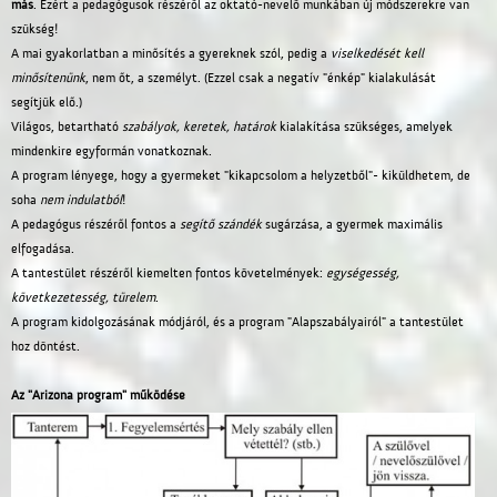
más
. Ezért a pedagógusok részéről az oktató-nevelő munkában új módszerekre van
szükség!
A mai gyakorlatban a minősítés a gyereknek szól, pedig a
viselkedését kell
minősítenünk
, nem őt, a személyt. (Ezzel csak a negatív "énkép" kialakulását
segítjük elő.)
Világos, betartható
szabályok, keretek, határok
kialakítása szükséges, amelyek
mindenkire egyformán vonatkoznak.
A program lényege, hogy a gyermeket "kikapcsolom a helyzetből"- kiküldhetem, de
soha
nem indulatból
!
A pedagógus részéről fontos a
segítő szándék
sugárzása, a gyermek maximális
elfogadása.
A tantestület részéről kiemelten fontos követelmények:
egységesség,
következetesség, türelem
.
A program kidolgozásának módjáról, és a program "Alapszabályairól" a tantestület
hoz döntést.
Az "Arizona program" működése