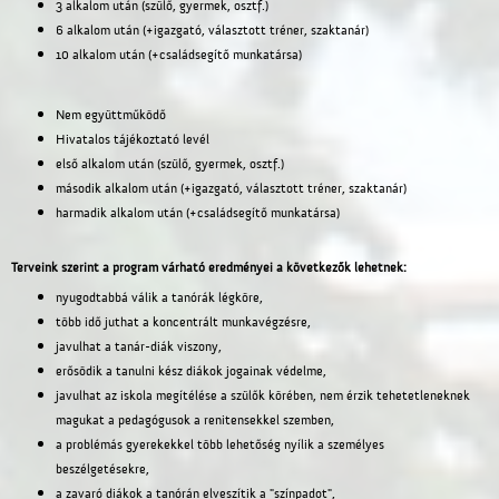
3 alkalom után (szülő, gyermek, osztf.)
6 alkalom után (+igazgató, választott tréner, szaktanár)
10 alkalom után (+családsegítő munkatársa)
Nem együttműködő
Hivatalos tájékoztató levél
első alkalom után (szülő, gyermek, osztf.)
második alkalom után (+igazgató, választott tréner, szaktanár)
harmadik alkalom után (+családsegítő munkatársa)
Terveink szerint a program várható eredményei a következők lehetnek:
nyugodtabbá válik a tanórák légköre,
több idő juthat a koncentrált munkavégzésre,
javulhat a tanár-diák viszony,
erősödik a tanulni kész diákok jogainak védelme,
javulhat az iskola megítélése a szülők körében, nem érzik tehetetleneknek
magukat a pedagógusok a renitensekkel szemben,
a problémás gyerekekkel több lehetőség nyílik a személyes
beszélgetésekre,
a zavaró diákok a tanórán elveszítik a "színpadot",