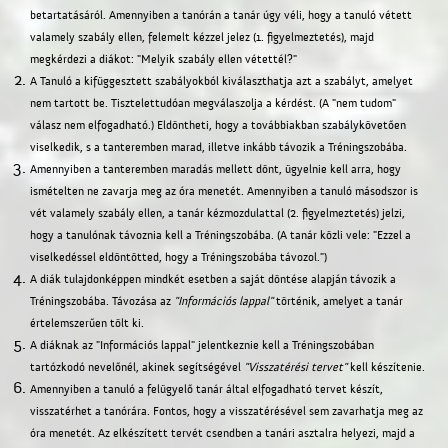
betartatásáról. Amennyiben a tanórán a tanár úgy véli, hogy a tanuló vétett
valamely szabály ellen, felemelt kézzel jelez (1. figyelmeztetés), majd
megkérdezi a diákot: "Melyik szabály ellen vétettél?"
A Tanuló a kifüggesztett szabályokból kiválaszthatja azt a szabályt, amelyet
nem tartott be. Tisztelettudóan megválaszolja a kérdést. (A "nem tudom"
válasz nem elfogadható.) Eldöntheti, hogy a továbbiakban szabálykövetően
viselkedik, s a tanteremben marad, illetve inkább távozik a Tréningszobába.
Amennyiben a tanteremben maradás mellett dönt, ügyelnie kell arra, hogy
ismételten ne zavarja meg az óra menetét. Amennyiben a tanuló másodszor is
vét valamely szabály ellen, a tanár kézmozdulattal (2. figyelmeztetés) jelzi,
hogy a tanulónak távoznia kell a Tréningszobába. (A tanár közli vele: "Ezzel a
viselkedéssel eldöntötted, hogy a Tréningszobába távozol.")
A diák tulajdonképpen mindkét esetben a saját döntése alapján távozik a
Tréningszobába. Távozása az
"Információs lappal"
történik, amelyet a tanár
értelemszerűen tölt ki.
A diáknak az "Információs lappal" jelentkeznie kell a Tréningszobában
tartózkodó nevelőnél, akinek segítségével
"Visszatérési tervet"
kell készítenie.
Amennyiben a tanuló a felügyelő tanár által elfogadható tervet készít,
visszatérhet a tanórára. Fontos, hogy a visszatérésével sem zavarhatja meg az
óra menetét. Az elkészített tervét csendben a tanári asztalra helyezi, majd a