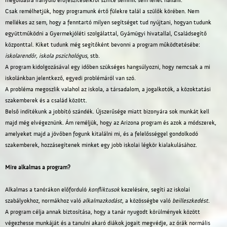
megoldásra irányuló erőfeszítéseikről szinte semmit sem lehet hallani.
Csak remélhetjük, hogy programunk értő fülekre talál a szülők körében. Nem
mellékes az sem, hogy a fenntartó milyen segítséget tud nyújtani, hogyan tudunk
együttműködni a Gyermekjóléti szolgálattal, Gyámügyi hivatallal, Családsegítő
központtal. Kiket tudunk még segítőként bevonni a program működtetésébe:
iskolarendőr, iskola pszichológus
, stb.
A program kidolgozásával egy időben szükséges hangsúlyozni, hogy nemcsak a mi
iskolánkban jelentkező, egyedi problémáról van szó.
A probléma megoszlik valahol az iskola, a társadalom, a jogalkotók, a közoktatási
szakemberek és a család között.
Belső indítékunk a jobbító szándék. Újszerűsége miatt bizonyára sok munkát kell
majd még elvégeznünk. Ám reméljük, hogy az Arizona program és azok a módszerek,
amelyeket majd a jövőben fogunk kitalálni mi, és a felelősséggel gondolkodó
szakemberek, hozzásegítenek minket egy jobb iskolai légkör kialakulásához.
Mire alkalmas a program?
Alkalmas a tanórákon előforduló
konfliktusok
kezelésére, segíti az iskolai
szabályokhoz, normákhoz való
alkalmazkodást
, a közösségbe való
beilleszkedést
.
A program célja annak biztosítása, hogy a tanár nyugodt körülmények között
végezhesse munkáját és a tanulni akaró diákok jogait megvédje, az órák normális