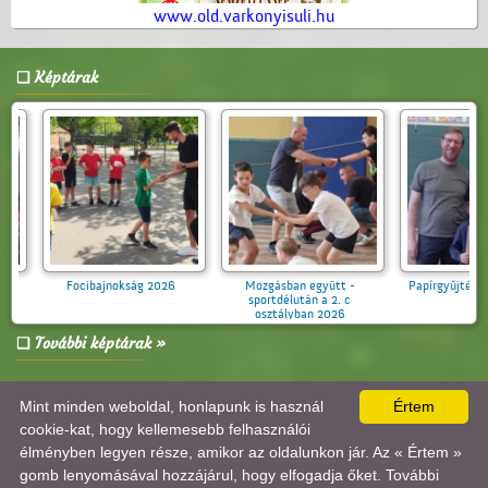
www.old.varkonyisuli.hu
Képtárak
026
Mozgásban együtt -
Papírgyűjtés 2026 tavasz
Környezetv
sportdélután a 2. c
osztályban 2026
További képtárak »
Mint minden weboldal, honlapunk is használ
Értem
A lap
0.009
másodperc alatt készült el. |
Copyright 2026 © Várkonyi István Általános Iskola
,
design by:
Tánczos Tibor
|
ÍRJON NEKÜNK!
|
OLDALTÉRKÉP
|
IMPRESSZUM
cookie-kat, hogy kellemesebb felhasználói
A látogatók száma 2017.10.26-tól:
3891531
| Ebben a hónapban:
150229
| Ma:
139447
|
élményben legyen része, amikor az oldalunkon jár. Az « Értem »
jelenleg:
1
|
Statisztika
gomb lenyomásával hozzájárul, hogy elfogadja őket. További