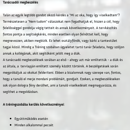
Tanácsadói megbeszélés
Talán az egyik legtöbb gondot okozó kérdés a "Mi az oka, hogy így viselkedtem"?
Természetesen a "Nem tudom" válaszokat nem fogadhatjuk el, hiszen a cél, hogy
felelősséggel gondolja végig tetteit és annak következményeit. A tervkészítés
fontos pontja a segítségkérés, minden esetben olyan felnőttet kell, hogy
megnevezzen, akiben megbízik. Ez lehet osztályfőnök, vagy bárki a tantestület
tagjai közül. Mindig a Tréning szobában ügyeletet tartó tanár feladata, hogy szóljon
annak a kollégának, akit segítőként jelölt meg a diák.
A tanácsadó megbeszélések sorában az első - ahogy azt már említettük - a diák és
az általa, a tervlapján említett személy között történik. A beszélgetések során
megpróbáljuk az okokat felderíteni. Ebben a bizalomnak nagy szerepe van, fontos,
hogy a tanuló el merje mondani problémáit, gondjait. Ezeken, a megbeszéléseken
sok olyan dologra fény derülhet, ami a tanuló viselkedését megmagyarázza, és
segíthet a megoldásban.
A tréningszobába kerülés következményei
:
Együttműködés esetén
Minden alkalommal pecsét