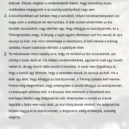
diáknak. Először megkéri a rendetlenkedő diákot, hogy hasonlítsa össze,
viselkedése megegyezik-e az osztályszabályokkal vagy sem.
A következőkben azt kérdezi meg a tanulótól, milyen következményeket von
maga után a szabályok be nem tartása. A diák ezután eltekinthet az óra
további zavarásától, vagy dönthet úgy, hogy elhagyja az osztálytermet, és a
Tréningszobába megy. A lényeg, a saját egyéni döntésen van! Ha marad, és újra
zavarja az órát, már nincs lehetősége a választásra, ki kell mennie a tréning
szobába, hiszen tudatosan döntött a szabályok ellen.
Természetesen nincs szabály arra, hogy mi minősül az óra zavarásának, azt
mindig a tanár dönti el. Ha többen rendetlenkednek, egyszerre csak egy tanuló
mehet ki, de egy óráról több tanuló is távozhat. A tanár nem fogadhatja el,
hogy a tanuló úgy döntsön, hogy a teremben marad, és zavarja az órát. Ha a
diák úgy dönt, hogy elhagyja az osztálytermet, a Tréning szobába kell mennie.
Fontos még megemlíteni, hogy amennyiben a tanuló elhagyja az osztálytermet,
a tananyagot pótolnia kell. A távozása nem mentesíti a következő órai
esetleges felelés vagy dolgozatírás alól. Amennyiben a tanuló az órának
legalább a felén nem vesz részt, az órai hiányzásnak minősül. Ha dolgozatírás
közben hagyja el az osztálytermet, a dolgozatot addig értékeljük, ameddig
megírta.