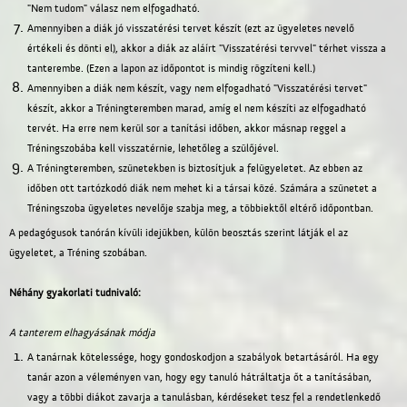
"Nem tudom" válasz nem elfogadható.
Amennyiben a diák jó visszatérési tervet készít (ezt az ügyeletes nevelő
értékeli és dönti el), akkor a diák az aláírt "Visszatérési tervvel" térhet vissza a
tanterembe. (Ezen a lapon az időpontot is mindig rögzíteni kell.)
Amennyiben a diák nem készít, vagy nem elfogadható "Visszatérési tervet"
készít, akkor a Tréningteremben marad, amíg el nem készíti az elfogadható
tervét. Ha erre nem kerül sor a tanítási időben, akkor másnap reggel a
Tréningszobába kell visszatérnie, lehetőleg a szülőjével.
A Tréningteremben, szünetekben is biztosítjuk a felügyeletet. Az ebben az
időben ott tartózkodó diák nem mehet ki a társai közé. Számára a szünetet a
Tréningszoba ügyeletes nevelője szabja meg, a többiektől eltérő időpontban.
A pedagógusok tanórán kívüli idejükben, külön beosztás szerint látják el az
ügyeletet, a Tréning szobában.
Néhány gyakorlati tudnivaló:
A tanterem elhagyásának módja
A tanárnak kötelessége, hogy gondoskodjon a szabályok betartásáról. Ha egy
tanár azon a véleményen van, hogy egy tanuló hátráltatja őt a tanításában,
vagy a többi diákot zavarja a tanulásban, kérdéseket tesz fel a rendetlenkedő