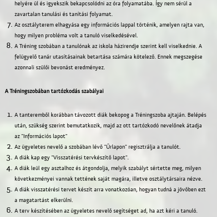
helyére ül és igyekszik bekapcsolódni az óra folyamatába. Így nem sérül a
zavartalan tanulási és tanítási folyamat.
Az osztályterem elhagyása egy információs lappal történik, amelyen rajta van,
hogy milyen probléma volt a tanuló viselkedésével.
A Tréning szobában a tanulónak az iskola házirendje szerint kell viselkednie. A
felügyelő tanár utasításainak betartása számára kötelező. Ennek megszegése
azonnali szülői bevonást eredményez.
A Tréningszobában tartózkodás szabályai
A tanteremből korábban távozott diák bekopog a Tréningszoba ajtaján. Belépés
után, szükség szerint bemutatkozik, majd az ott tartózkodó nevelőnek átadja
az "Információs lapot"
Az ügyeletes nevelő a szobában lévő "Űrlapon" regisztrálja a tanulót.
A diák kap egy "Visszatérési tervkészítő lapot".
A diák leül egy asztalhoz és átgondolja, melyik szabályt sértette meg, milyen
következményei vannak tettének saját magára, illetve osztálytársaira nézve.
A diák visszatérési tervet készít arra vonatkozóan, hogyan tudná a jövőben ezt
a magatartást elkerülni.
A terv készítésében az ügyeletes nevelő segítséget ad, ha azt kéri a tanuló.