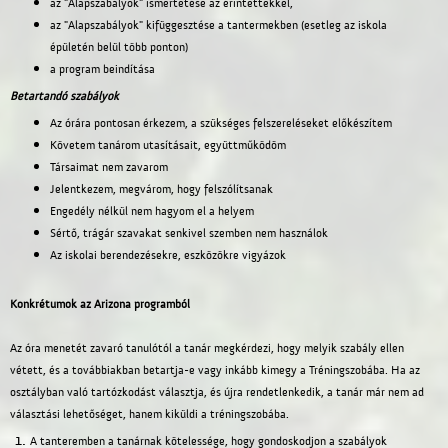
az "Alapszabályok" ismertetése az érintettekkel,
az "Alapszabályok" kifüggesztése a tantermekben (esetleg az iskola
épületén belül több ponton)
a program beindítása
Betartandó szabályok
Az órára pontosan érkezem, a szükséges felszereléseket előkészítem
Követem tanárom utasításait, együttműködöm
Társaimat nem zavarom
Jelentkezem, megvárom, hogy felszólítsanak
Engedély nélkül nem hagyom el a helyem
Sértő, trágár szavakat senkivel szemben nem használok
Az iskolai berendezésekre, eszközökre vigyázok
Konkrétumok az Arizona programból
Az óra menetét zavaró tanulótól a tanár megkérdezi, hogy melyik szabály ellen
vétett, és a továbbiakban betartja-e vagy inkább kimegy a Tréningszobába. Ha az
osztályban való tartózkodást választja, és újra rendetlenkedik, a tanár már nem ad
választási lehetőséget, hanem kiküldi a tréningszobába.
A tanteremben a tanárnak kötelessége, hogy gondoskodjon a szabályok