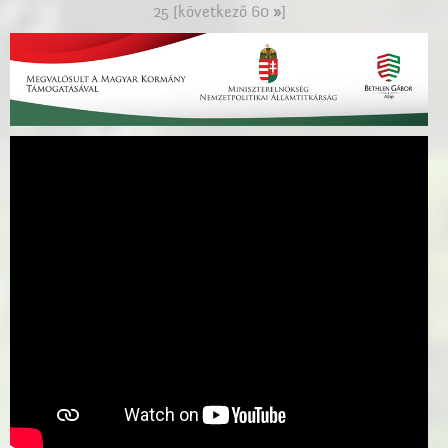
25
[következő 60
»
]