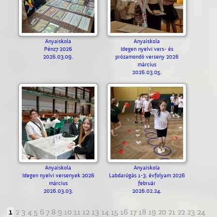
Anyaiskola
Anyaiskola
Pénz7 2026
Idegen nyelvi vers- és
2026.03.09.
prózamondó verseny 2026
március
2026.03.05.
Anyaiskola
Anyaiskola
Idegen nyelvi versenyek 2026
Labdarúgás 1-3. évfolyam 2026
március
február
2026.03.03.
2026.02.24.
1
2
3
4
5
6
7
8
9
10
11
12
13
14
15
16
17
18
19
20
21
22
23
24