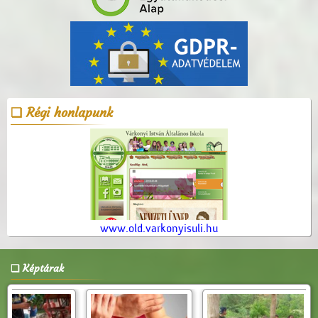
Régi honlapunk
www.old.varkonyisuli.hu
Képtárak