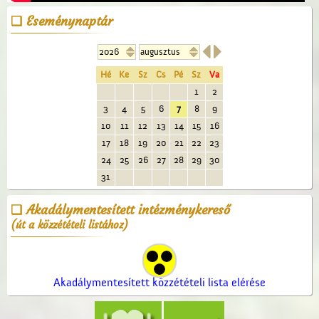
Eseménynaptár


Hé
Ke
Sz
Cs
Pé
Sz
Va
1
2
3
4
5
6
7
8
9
10
11
12
13
14
15
16
17
18
19
20
21
22
23
24
25
26
27
28
29
30
31
Akadálymentesített intézménykereső
(út a közzétételi listához)
Akadálymentesített közzétételi lista elérése