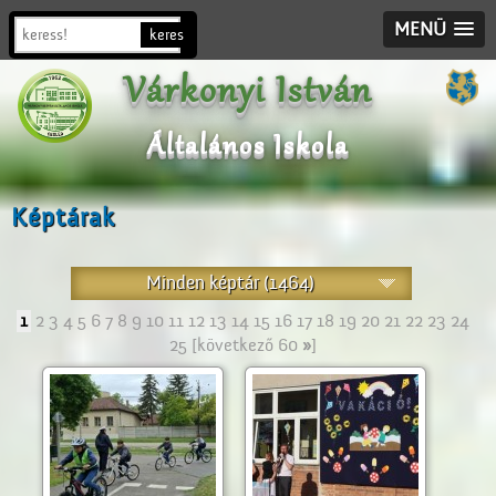
MENÜ
Várkonyi István
Általános Iskola
Képtárak
Minden képtár (1464)
1
2
3
4
5
6
7
8
9
10
11
12
13
14
15
16
17
18
19
20
21
22
23
24
25
[következő 60
»
]