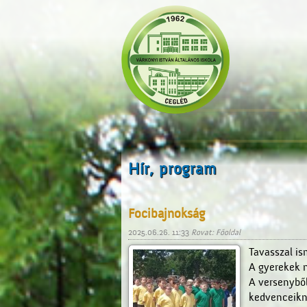
Hír, program
Focibajnokság
2025.06.26. 11:33
Rovat: Főoldal
Tavasszal is
A gyerekek n
A versenyből
kedvenceikn