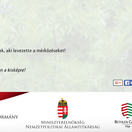
:
ak, aki levezette a mérkőzéseket!
n a kisképre!