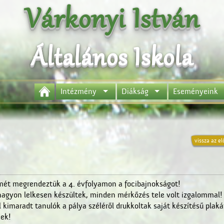
Várkonyi István
Általános Iskola
Intézmény
Diákság
Eseményeink
vissza az el
mét megrendeztük a 4. évfolyamon a focibajnokságot!
agyon lelkesen készültek, minden mérkőzés tele volt izgalommal!
 kimaradt tanulók a pálya széléről drukkoltak saját készítésű plaká
ek!