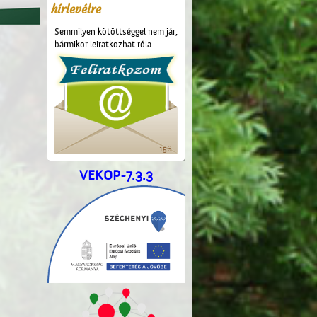
hírlevélre
Semmilyen kötöttséggel nem jár,
bármikor leiratkozhat róla.
156
VEKOP-7.3.3