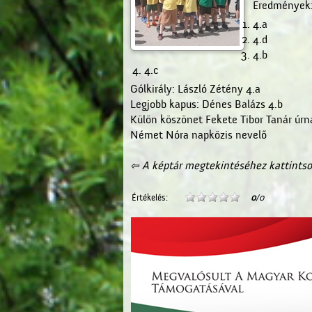
Eredmények
4.a
4.d
4.b
4.c
Gólkirály: László Zétény 4.a
Legjobb kapus: Dénes Balázs 4.b
Külön köszönet Fekete Tibor Tanár úrn
Német Nóra napközis nevelő
⇦ A képtár megtekintéséhez kattintso
Értékelés:
0
/0