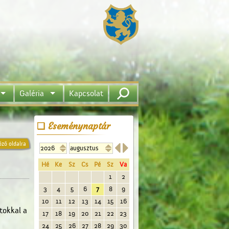
Galéria
Kapcsolat
Eseménynaptár


őző oldalra
Hé
Ke
Sz
Cs
Pé
Sz
Va
1
2
3
4
5
6
7
8
9
10
11
12
13
14
15
16
tokkal a
17
18
19
20
21
22
23
24
25
26
27
28
29
30