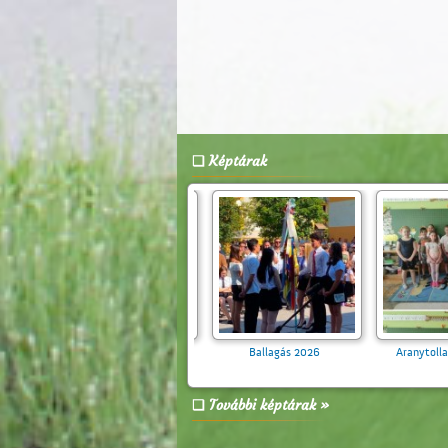
Képtárak
Zebra Suli Program a 4.
Évzáró 2026
évfolyamosoknak
További képtárak »