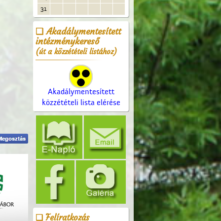
31
Akadálymentesített
intézménykereső
(út a közzétételi listához)
Akadálymentesített
közzétételi lista elérése
Felíratkozás