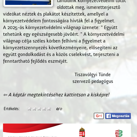
tanulóink környezetvédelmi totót
oldottak meg, ismeretterjesztő
videókat néztek és plakátot készítettek, amellyel a
környezetvédelem fontosságára hívták fel a figyelmet.
A 2025-ös környezetvédelmi világnap üzenete: " Együtt
tehetünk egy egészségesebb jövőért. " A környezetvédelmi
világnap célja széles körben felhívni a figyelmet a
környezetszennyezés következményeire, elősegíteni az
együtt gondolkodást és a közös cselekvést, terjeszteni a
fenntartható fejlődés eszméjét.
Tiszavölgyi Tünde
szervező pedagógus
⇦ A képtár megtekintéséhez kattintson a kisképre!
Értékelés:
0
/0