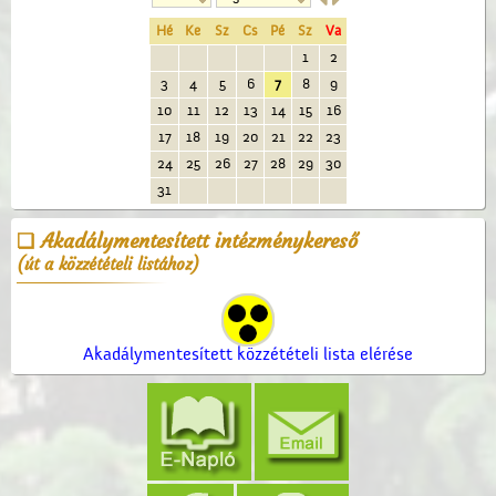
Hé
Ke
Sz
Cs
Pé
Sz
Va
1
2
3
4
5
6
7
8
9
10
11
12
13
14
15
16
17
18
19
20
21
22
23
24
25
26
27
28
29
30
31
Akadálymentesített intézménykereső
(út a közzétételi listához)
Akadálymentesített közzétételi lista elérése