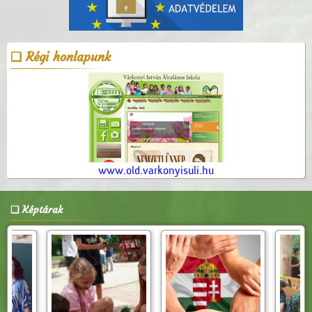
Régi honlapunk
www.old.varkonyisuli.hu
Képtárak