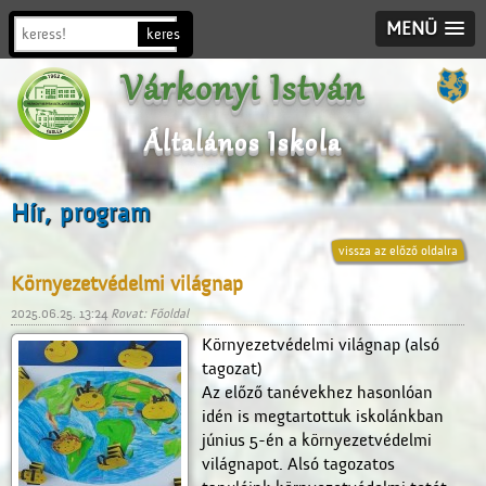
MENÜ
Várkonyi István
Általános Iskola
Hír, program
vissza az előző oldalra
Környezetvédelmi világnap
2025.06.25. 13:24
Rovat: Főoldal
Környezetvédelmi világnap (alsó
tagozat)
Az előző tanévekhez hasonlóan
idén is megtartottuk iskolánkban
június 5-én a környezetvédelmi
világnapot. Alsó tagozatos