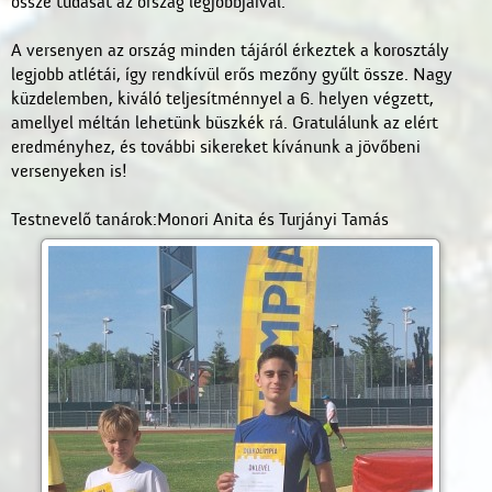
össze tudását az ország legjobbjaival.
A versenyen az ország minden tájáról érkeztek a korosztály
legjobb atlétái, így rendkívül erős mezőny gyűlt össze. Nagy
küzdelemben, kiváló teljesítménnyel a 6. helyen végzett,
amellyel méltán lehetünk büszkék rá. Gratulálunk az elért
eredményhez, és további sikereket kívánunk a jövőbeni
versenyeken is!
Testnevelő tanárok:Monori Anita és Turjányi Tamás