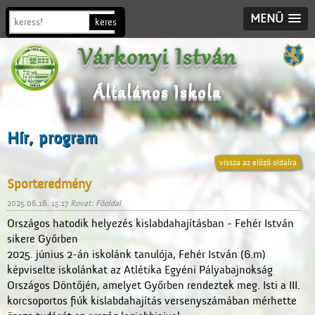
MENÜ
Várkonyi István
Általános Iskola
Hír, program
vissza az előző oldalra
Sporteredmény
2025.06.16. 15:17
Rovat: Főoldal
Országos hatodik helyezés kislabdahajításban - Fehér István
sikere Győrben
2025. június 2-án iskolánk tanulója, Fehér István (6.m)
képviselte iskolánkat az Atlétika Egyéni Pályabajnokság
Országos Döntőjén, amelyet Győrben rendeztek meg. Isti a III.
korcsoportos fiúk kislabdahajítás versenyszámában mérhette