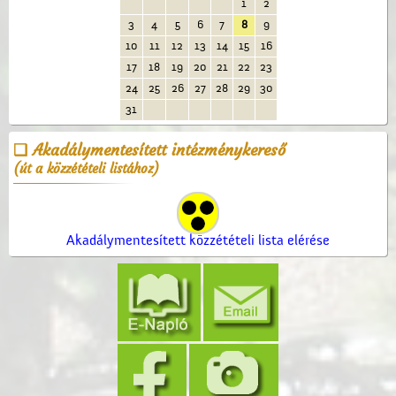
1
2
3
4
5
6
7
8
9
10
11
12
13
14
15
16
17
18
19
20
21
22
23
24
25
26
27
28
29
30
31
Akadálymentesített intézménykereső
(út a közzétételi listához)
Akadálymentesített közzétételi lista elérése