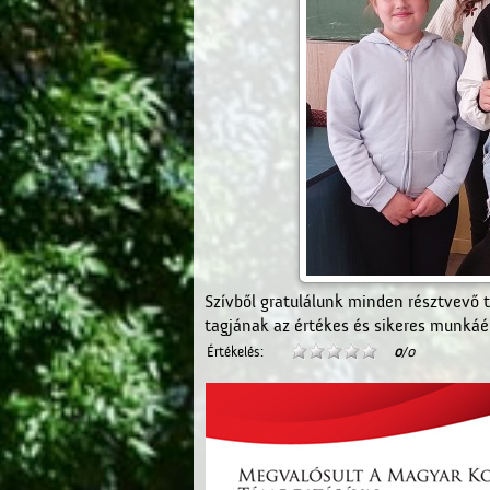
Szívből gratulálunk minden résztvevő 
tagjának az értékes és sikeres munkáé
Értékelés:
0
/0