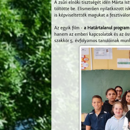
A zsűri elnöki tisztségét idén Márta I
töltötte be. Elismerően nyilatkozott i
is képviseltették magukat a fesztiválo
Az egyik film -
a Határtalanul program 
hanem az emberi kapcsolatok és az öss
szakkör 5. évfolyamos tanulóinak munk