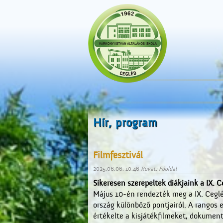
Hír, program
Filmfesztivál
2025.06.06. 10:46
Rovat: Főoldal
Sikeresen szerepeltek diákjaink a IX. C
Május 10-én rendezték meg a IX. Cegléd
ország különböző pontjairól. A rangos 
értékelte a kisjátékfilmeket, dokumen