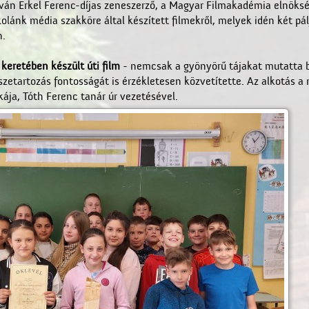
stván Erkel Ferenc-díjas zeneszerző, a Magyar Filmakadémia elnöksé
skolánk média szakköre által készített filmekről, melyek idén két p
n.
keretében készült úti film
- nemcsak a gyönyörű tájakat mutatta 
zetartozás fontosságát is érzékletesen közvetítette. Az alkotás a
ája, Tóth Ferenc tanár úr vezetésével.