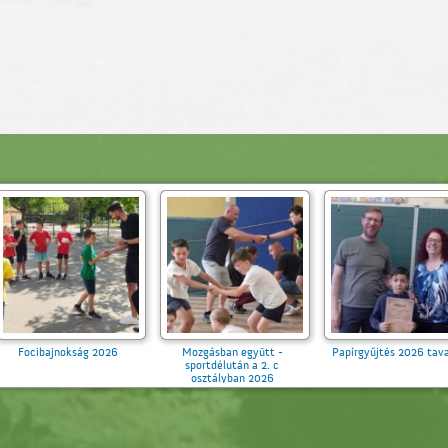
ban együtt -
Papírgyűjtés 2026 tavasz
Környezetvédelmi világnap
élután a 2. c
2026
ályban 2026