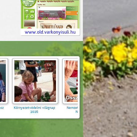
www.old.varkonyisuli.hu
Nemzeti Összetartozás
Csuda Csikó Tanya Kirándult
Napja 2026
a 4b 2026