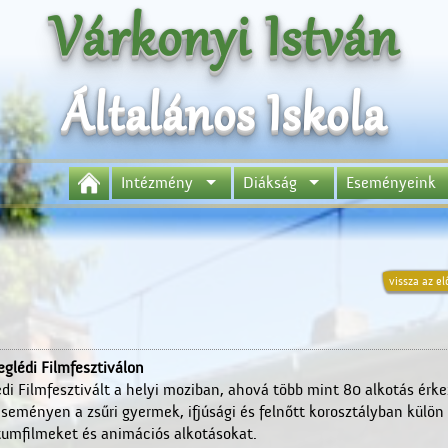
Várkonyi István
Általános Iskola
Intézmény
Diákság
Eseményeink
vissza az el
eglédi Filmfesztiválon
i Filmfesztivált a helyi moziban, ahová több mint 80 alkotás érke
eseményen a zsűri gyermek, ifjúsági és felnőtt korosztályban külön
tumfilmeket és animációs alkotásokat.