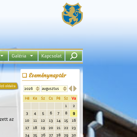
Galéria
Kapcsolat
Eseménynaptár


őző oldalra
Hé
Ke
Sz
Cs
Pé
Sz
Va
1
2
3
4
5
6
7
8
9
zett az
10
11
12
13
14
15
16
17
18
19
20
21
22
23
24
25
26
27
28
29
30