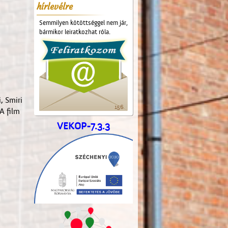
hírlevélre
Semmilyen kötöttséggel nem jár,
bármikor leiratkozhat róla.
, Smiri
156
A film
VEKOP-7.3.3