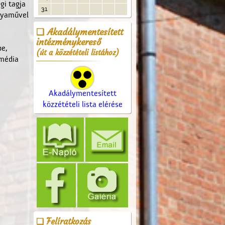
gi tagja
31
ályaművel
Akadálymentesített
intézménykereső
be,
(út a közzétételi listához)
 média
Akadálymentesített
közzétételi lista elérése
Felíratkozás