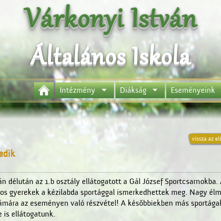
Várkonyi István
Általános Iskola
Intézmény
Diákság
Eseményeink
vissza az el
edik
n délután az 1.b osztály ellátogatott a Gál József Sportcsarnokba.
tos gyerekek a kézilabda sportággal ismerkedhettek meg. Nagy élm
ámára az eseményen való részvétel! A későbbiekben más sportága
 is ellátogatunk.