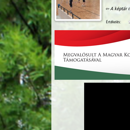
⇦ A képtár m
Értékelés: