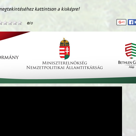
egtekintéséhez kattintson a kisképre!
0
/0