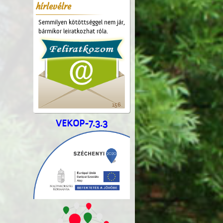
hírlevélre
Semmilyen kötöttséggel nem jár,
bármikor leiratkozhat róla.
156
VEKOP-7.3.3