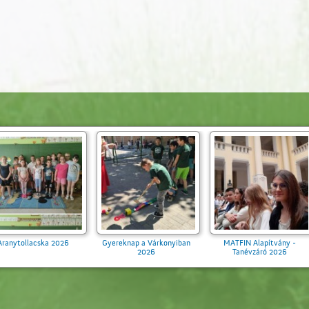
Ballagás 2026
Aranytollacska 2026
Gyereknap a 
202