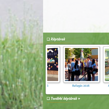
Képtárak
Zebra Suli Program a 4.
Évzáró 2026
évfolyamosoknak
További képtárak »