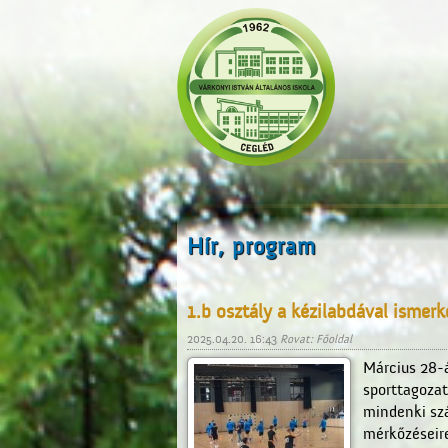
Hír, program
1.b osztály a kézilabdával ismerk
2025.04.20. 16:43
Rovat: Főoldal
Március 28-á
sporttagoza
mindenki sz
mérkőzéseire