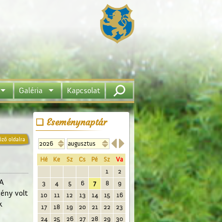
Galéria
Kapcsolat
Eseménynaptár


őző oldalra
Hé
Ke
Sz
Cs
Pé
Sz
Va
1
2
 A
3
4
5
6
7
8
9
ény volt
10
11
12
13
14
15
16
k
17
18
19
20
21
22
23
24
25
26
27
28
29
30