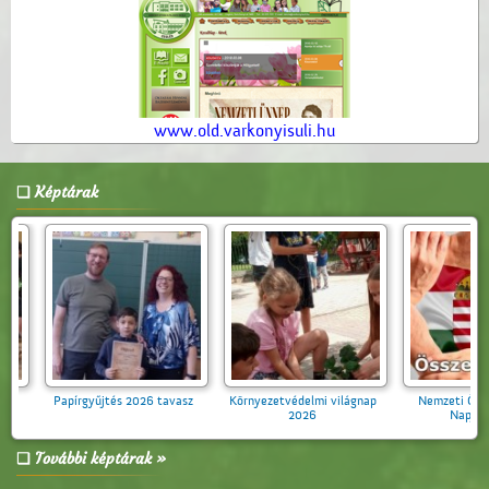
www.old.varkonyisuli.hu
Képtárak
írgyűjtés 2026 tavasz
Környezetvédelmi világnap
Nemzeti Összetartozás
2026
Napja 2026
További képtárak »