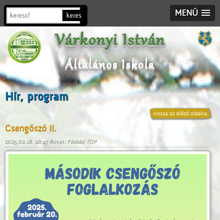
MENÜ
Várkonyi István
Általános Iskola
Hír, program
vissza az előző oldalra
Csengőszó II.
2025.02.18. 10:47
Rovat: Főoldal TOP