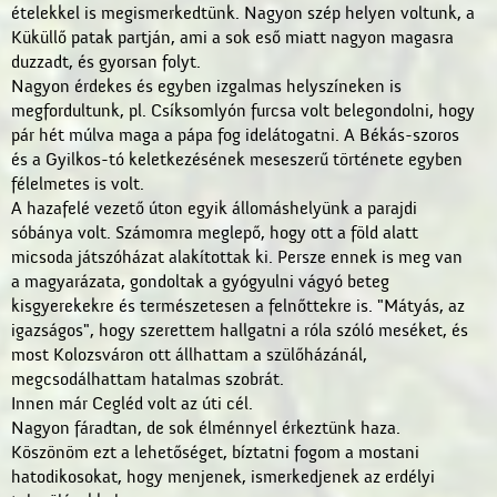
ételekkel is megismerkedtünk. Nagyon szép helyen voltunk, a
Küküllő patak partján, ami a sok eső miatt nagyon magasra
duzzadt, és gyorsan folyt.
Nagyon érdekes és egyben izgalmas helyszíneken is
megfordultunk, pl. Csíksomlyón furcsa volt belegondolni, hogy
pár hét múlva maga a pápa fog idelátogatni. A Békás-szoros
és a Gyilkos-tó keletkezésének meseszerű története egyben
félelmetes is volt.
A hazafelé vezető úton egyik állomáshelyünk a parajdi
sóbánya volt. Számomra meglepő, hogy ott a föld alatt
micsoda játszóházat alakítottak ki. Persze ennek is meg van
a magyarázata, gondoltak a gyógyulni vágyó beteg
kisgyerekekre és természetesen a felnőttekre is. "Mátyás, az
igazságos", hogy szerettem hallgatni a róla szóló meséket, és
most Kolozsváron ott állhattam a szülőházánál,
megcsodálhattam hatalmas szobrát.
Innen már Cegléd volt az úti cél.
Nagyon fáradtan, de sok élménnyel érkeztünk haza.
Köszönöm ezt a lehetőséget, bíztatni fogom a mostani
hatodikosokat, hogy menjenek, ismerkedjenek az erdélyi