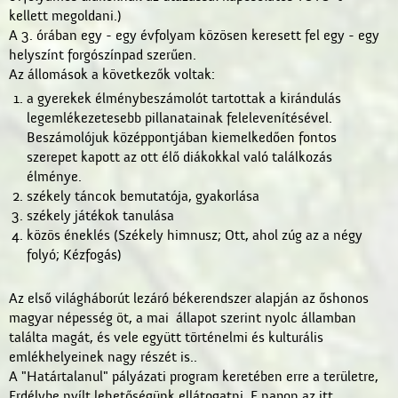
kellett megoldani.)
A 3. órában egy - egy évfolyam közösen keresett fel egy - egy
helyszínt forgószínpad szerűen.
Az állomások a következők voltak:
a gyerekek élménybeszámolót tartottak a kirándulás
legemlékezetesebb pillanatainak felelevenítésével.
Beszámolójuk középpontjában kiemelkedően fontos
szerepet kapott az ott élő diákokkal való találkozás
élménye.
székely táncok bemutatója, gyakorlása
székely játékok tanulása
közös éneklés (Székely himnusz; Ott, ahol zúg az a négy
folyó; Kézfogás)
Az első világháborút lezáró békerendszer alapján az őshonos
magyar népesség öt, a mai állapot szerint nyolc államban
találta magát, és vele együtt történelmi és kulturális
emlékhelyeinek nagy részét is..
A "Határtalanul" pályázati program keretében erre a területre,
Erdélybe nyílt lehetőségünk ellátogatni. E napon az itt