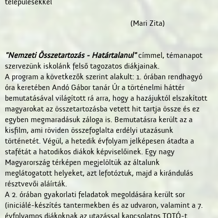
településekkel
(Mari Zita)
"Nemzeti Összetartozás - Határtalanul"
címmel, témanapot
szervezünk iskolánk felső tagozatos diákjainak.
A program a következők szerint alakult: 1. órában rendhagyó
óra keretében Andó Gábor tanár Úr a történelmi háttér
bemutatásával világított rá arra, hogy a hazájuktól elszakított
magyarokat az összetartozásba vetett hit tartja össze és ez
egyben megmaradásuk záloga is. Bemutatásra került az a
kisfilm, ami röviden összefoglalta erdélyi utazásunk
történetét. Végül, a hetedik évfolyam jelképesen átadta a
stafétát a hatodikos diákok képviselőinek. Egy nagy
Magyarország térképen megjelöltük az általunk
meglátogatott helyeket, azt lefotóztuk, majd a kirándulás
résztvevői aláírták.
A 2. órában gyakorlati feladatok megoldására került sor
(iniciálé-készítés tantermekben és az udvaron, valamint a 7.
évfolyamos diákoknak az utazással kapcsolatos TOTÓ-t