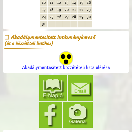
10
11
12
13
14
15
16
17
18
19
20
21
22
23
24
25
26
27
28
29
30
31
Akadálymentesített intézménykereső
(út a közzétételi listához)
Akadálymentesített közzétételi lista elérése