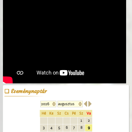
Eseménynaptár


Hé
Ke
Sz
Cs
Pé
Sz
Va
1
2
3
4
5
6
7
8
9