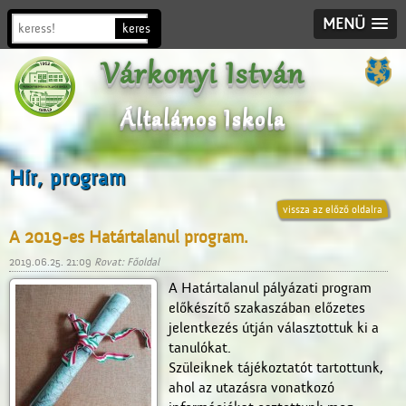
MENÜ
Várkonyi István
Általános Iskola
Hír, program
vissza az előző oldalra
A 2019-es Határtalanul program.
2019.06.25. 21:09
Rovat: Főoldal
A Határtalanul pályázati program
előkészítő szakaszában előzetes
jelentkezés útján választottuk ki a
tanulókat.
Szüleiknek tájékoztatót tartottunk,
ahol az utazásra vonatkozó