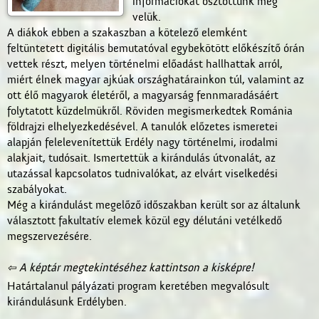
információkat osztottunk meg
velük.
A diákok ebben a szakaszban a kötelező elemként
feltüntetett digitális bemutatóval egybekötött előkészítő órán
vettek részt, melyen történelmi előadást hallhattak arról,
miért élnek magyar ajkúak országhatárainkon túl, valamint az
ott élő magyarok életéről, a magyarság fennmaradásáért
folytatott küzdelmükről. Röviden megismerkedtek Románia
földrajzi elhelyezkedésével. A tanulók előzetes ismeretei
alapján felelevenítettük Erdély nagy történelmi, irodalmi
alakjait, tudósait. Ismertettük a kirándulás útvonalát, az
utazással kapcsolatos tudnivalókat, az elvárt viselkedési
szabályokat.
Még a kirándulást megelőző időszakban került sor az általunk
választott fakultatív elemek közül egy délutáni vetélkedő
megszervezésére.
⇦ A képtár megtekintéséhez kattintson a kisképre!
Határtalanul pályázati program keretében megvalósult
kirándulásunk Erdélyben.