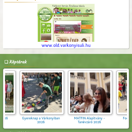
www.old.varkonyisuli.hu
Képtárak
Aranytollacska 2026
Gyereknap a Várkonyiban
MATFIN Alap
2026
Tanévzáró