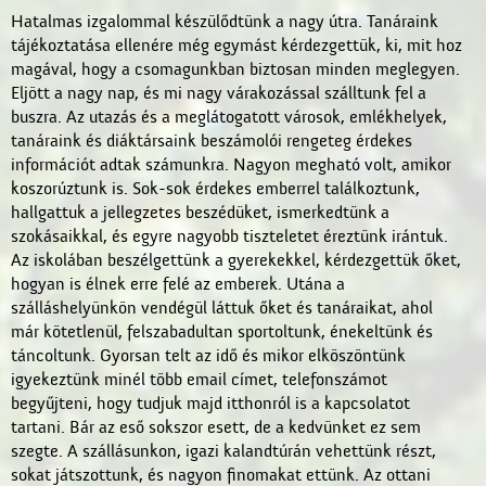
Hatalmas izgalommal készülődtünk a nagy útra. Tanáraink
tájékoztatása ellenére még egymást kérdezgettük, ki, mit hoz
magával, hogy a csomagunkban biztosan minden meglegyen.
Eljött a nagy nap, és mi nagy várakozással szálltunk fel a
buszra. Az utazás és a meglátogatott városok, emlékhelyek,
tanáraink és diáktársaink beszámolói rengeteg érdekes
információt adtak számunkra. Nagyon megható volt, amikor
koszorúztunk is. Sok-sok érdekes emberrel találkoztunk,
hallgattuk a jellegzetes beszédüket, ismerkedtünk a
szokásaikkal, és egyre nagyobb tiszteletet éreztünk irántuk.
Az iskolában beszélgettünk a gyerekekkel, kérdezgettük őket,
hogyan is élnek erre felé az emberek. Utána a
szálláshelyünkön vendégül láttuk őket és tanáraikat, ahol
már kötetlenül, felszabadultan sportoltunk, énekeltünk és
táncoltunk. Gyorsan telt az idő és mikor elköszöntünk
igyekeztünk minél több email címet, telefonszámot
begyűjteni, hogy tudjuk majd itthonról is a kapcsolatot
tartani. Bár az eső sokszor esett, de a kedvünket ez sem
szegte. A szállásunkon, igazi kalandtúrán vehettünk részt,
sokat játszottunk, és nagyon finomakat ettünk. Az ottani